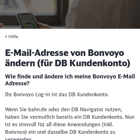
Hilfe
Hilfe
Artikel:
E-Mail-Adresse von Bonvoyo
ändern (für DB Kundenkonto)
Wie finde und ändere ich meine Bonvoyo E-Mail
Adresse?
Ihr Bonvoyo Log-in ist das DB Kundenkonto.
Wenn Sie bahn.de oder den DB Navigator nutzen,
haben Sie vermutlich bereits ein DB Kundenkonto. Nun
ist es sinnvoll für all diese Anwendungen (inkl.
Bonvoyo) ein und dasselbe DB Kundenkonto zu
verwenden.