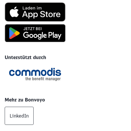
Unterstützt durch
Mehr zu Bonvoyo
LinkedIn