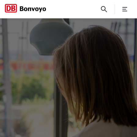
E-Mail-Adresse von Bonvoyo