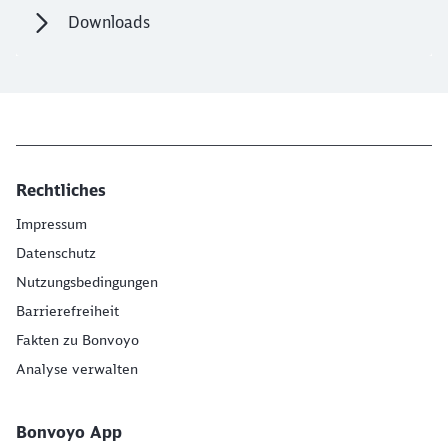
Downloads
Rechtliches
Impressum
Datenschutz
Nutzungsbedingungen
Barrierefreiheit
Fakten zu Bonvoyo
Analyse verwalten
Bonvoyo App