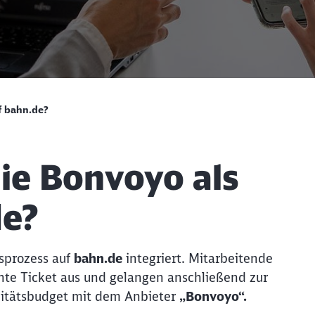
f bahn.de?
die Bonvoyo als
de?
Schl
Möchten Sie zu
weitergeleitet werden?
gsprozess auf
bahn.de
integriert. Mitarbeitende
Abbrechen
Weiter
te Ticket aus und gelangen anschließend zur
ilitätsbudget mit dem Anbieter
„Bonvoyo“.