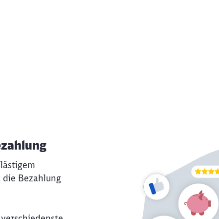
ezahlung
 lästigem
t die Bezahlung
 verschiedenste