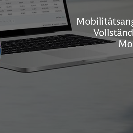
Mobilitätsan
Vollstän
Mob