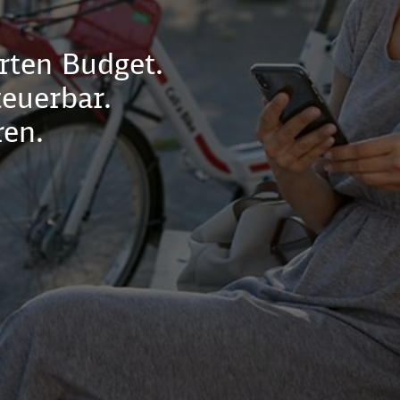
erten Budget.
teuerbar.
ren.