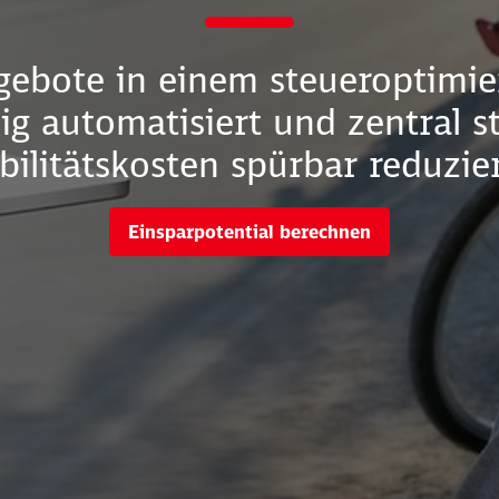
gebote in einem steueroptimi
dig automatisiert und zentral s
ilitätskosten spürbar reduzie
Einsparpotential berechnen