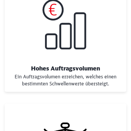
Hohes Auftragsvolumen
Ein Auftragsvolumen erreichen, welches einen
Schließen
Möchten Sie zu
weitergeleitet
bestimmten Schwellenwerte übersteigt.
werden?
Abbrechen
Weiter