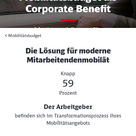
Corporate Benefit
Moderne Lösung für
Mobilitätsbudget
Mitarbeitendenmobilität, die
direkt Wirkung zeigt
Die Lösung für moderne
Mitarbeitendenmobilät
Knapp
59
Prozent
Der Arbeitgeber
befinden sich im Transformationsprozess ihres
Mobilitätsangebots