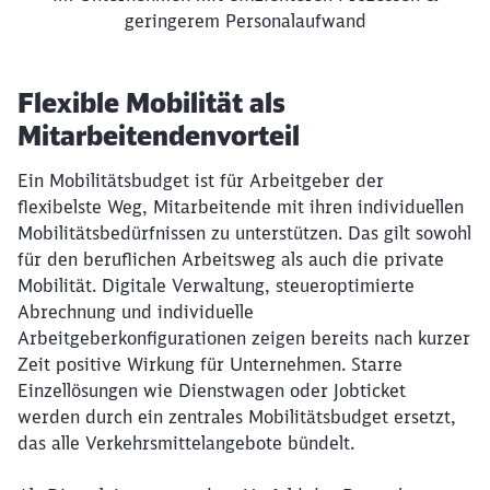
geringerem Personalaufwand
Knapp 59 Prozent Der Arbeitgeber befinden sich im Transf
Flexible Mobilität als
Etwa 61 Prozent Der Beschäftigten ist es wichtig, dass de
Bis zu 85 Prozent reduzieren Verwaltungskosten im Unter
Mitarbeitendenvorteil
Ein Mobilitätsbudget ist für Arbeitgeber der
flexibelste Weg, Mitarbeitende mit ihren individuellen
Mobilitätsbedürfnissen zu unterstützen. Das gilt sowohl
für den beruflichen Arbeitsweg als auch die private
Mobilität. Digitale Verwaltung, steueroptimierte
Abrechnung und individuelle
Arbeitgeberkonfigurationen zeigen bereits nach kurzer
Zeit positive Wirkung für Unternehmen. Starre
Einzellösungen wie Dienstwagen oder Jobticket
werden durch ein zentrales Mobilitätsbudget ersetzt,
das alle Verkehrsmittelangebote bündelt.