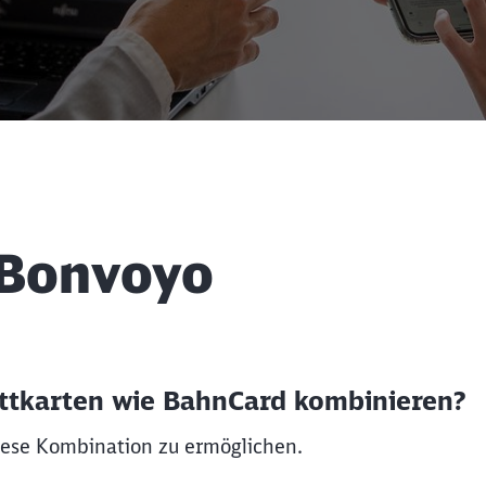
Schl
Möchten Sie zu
weitergeleitet werden?
 Bonvoyo
Abbrechen
Weiter
ttkarten wie BahnCard kombinieren?
diese Kombination zu ermöglichen.