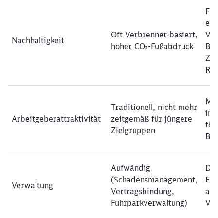
För
emi
Oft Verbrenner-basiert,
Ver
Nachhaltigkeit
hoher CO₂-Fußabdruck
Bei
Zie
Re
Mo
Traditionell, nicht mehr
ind
Arbeitgeberattraktivität
zeitgemäß für jüngere
för
Zielgruppen
Ba
Aufwändig
Dig
(Schadensmanagement,
Ech
Verwaltung
Vertragsbindung,
aut
Fuhrparkverwaltung)
Ve