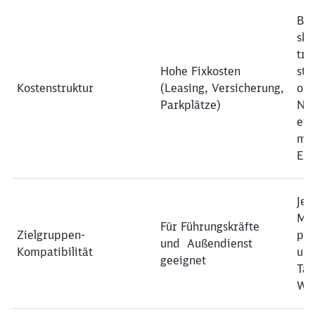
Bu
ska
tra
Hohe Fixkosten
ste
Kostenstruktur
(Leasing, Versicherung,
opt
Parkplätze)
Nut
eig
mög
Eig
Jed
Mit
Für Führungskräfte
Zielgruppen-
pro
und Außendienst
Kompatibilität
una
geeignet
Tät
Wo