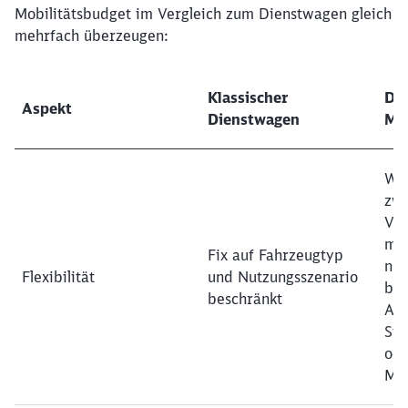
Mobilitätsbudget im Vergleich zum Dienstwagen gleich
mehrfach überzeugen:
Klassischer
Dig
Aspekt
Dienstwagen
Mo
Wah
zwi
Ver
mul
Fix auf Fahrzeugtyp
nut
Flexibilität
und Nutzungsszenario
bed
beschränkt
Ang
Sta
od
Mob